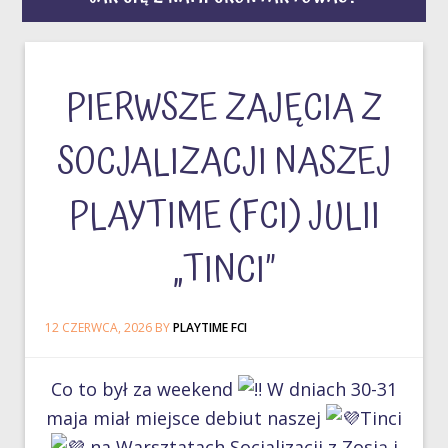
PIERWSZE ZAJĘCIA Z
SOCJALIZACJI NASZEJ
PLAYTIME (FCI) JULII
„TINCI”
12 CZERWCA, 2026
BY
PLAYTIME FCI
Co to był za weekend
W dniach 30-31
maja miał miejsce debiut naszej
Tinci
na Warsztatach Socjalizacji z Zosią i