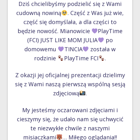
Dziś chcielibyśmy podzielić się z Wami
cudowną nowiną
. Część z Was już wie,
część się domyślała, a dla części to
będzie nowość. Mianowicie
PlayTime
(FCI) JUST LIKE MOM JULIA
po
domowemu
TINCIA
została w
rodzinie
PlayTime FCI
.
Z okazji jej oficjalnej prezentacji dzielimy
się z Wami naszą pierwszą wspólną sesją
zdjęciową
.
My jesteśmy oczarowani zdjęciami i
cieszymy się, że udało nam się uchwycić
te niezwykłe chwile z naszymi
misiaczkami
… Miłego oglądania‼