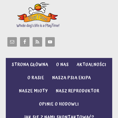
STRONA GŁÓWNA
O NAS
AKTUALNOŚCI
O RASIE
NASZA PSIA EKIPA
NASZE MIOTY
NASZ REPRODUKTOR
OPINIE O HODOWLI
JAK SIĘ Z NAMI SKONTAKTOWAĆ?