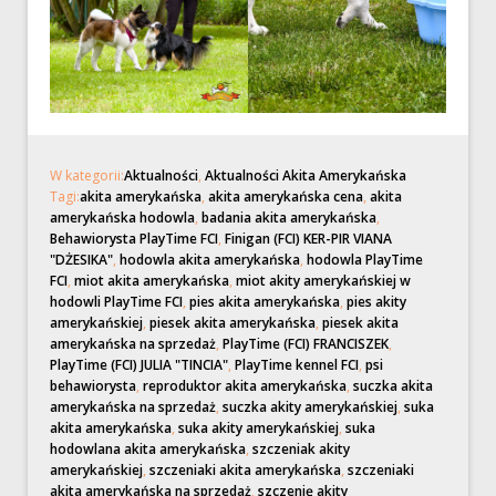
W kategorii:
Aktualności
,
Aktualności Akita Amerykańska
Tagi:
akita amerykańska
,
akita amerykańska cena
,
akita
amerykańska hodowla
,
badania akita amerykańska
,
Behawiorysta PlayTime FCI
,
Finigan (FCI) KER-PIR VIANA
"DŻESIKA"
,
hodowla akita amerykańska
,
hodowla PlayTime
FCI
,
miot akita amerykańska
,
miot akity amerykańskiej w
hodowli PlayTime FCI
,
pies akita amerykańska
,
pies akity
amerykańskiej
,
piesek akita amerykańska
,
piesek akita
amerykańska na sprzedaż
,
PlayTime (FCI) FRANCISZEK
,
PlayTime (FCI) JULIA "TINCIA"
,
PlayTime kennel FCI
,
psi
behawiorysta
,
reproduktor akita amerykańska
,
suczka akita
amerykańska na sprzedaż
,
suczka akity amerykańskiej
,
suka
akita amerykańska
,
suka akity amerykańskiej
,
suka
hodowlana akita amerykańska
,
szczeniak akity
amerykańskiej
,
szczeniaki akita amerykańska
,
szczeniaki
akita amerykańska na sprzedaż
,
szczenię akity