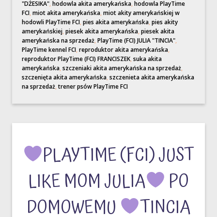
"DŻESIKA"
,
hodowla akita amerykańska
,
hodowla PlayTime
FCI
,
miot akita amerykańska
,
miot akity amerykańskiej w
hodowli PlayTime FCI
,
pies akita amerykańska
,
pies akity
amerykańskiej
,
piesek akita amerykańska
,
piesek akita
amerykańska na sprzedaż
,
PlayTime (FCI) JULIA "TINCIA"
,
PlayTime kennel FCI
,
reproduktor akita amerykańska
,
reproduktor PlayTime (FCI) FRANCISZEK
,
suka akita
amerykańska
,
szczeniaki akita amerykańska na sprzedaż
,
szczenięta akita amerykańska
,
szczenieta akita amerykańska
na sprzedaż
,
trener psów PlayTime FCI
PLAYTIME (FCI) JUST
LIKE MOM JULIA
PO
DOMOWEMU
TINCIA