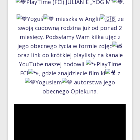
PlayTime (FCI) JULIANIE „YOGIM”
.
Yoguś
mieszka w Anglii
ze
swoją cudowną rodziną już od ponad 2
miesięcy. Podsyłamy Wam kilka ujęć z
jego obecnego życia w formie zdjęć
oraz link do krótkiej playlisty na kanale
YouTube naszej hodowli
PlayTime
FCI
, gdzie znajdziecie filmiki
z
Yogusiem
autorstwa jego
obecnego Opiekuna.