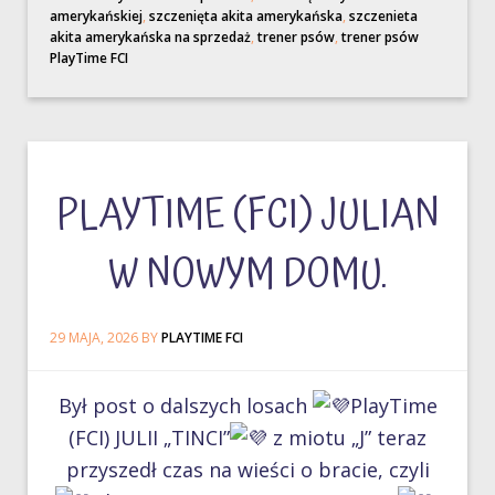
amerykańskiej
,
szczenięta akita amerykańska
,
szczenieta
akita amerykańska na sprzedaż
,
trener psów
,
trener psów
PlayTime FCI
PLAYTIME (FCI) JULIAN
W NOWYM DOMU.
29 MAJA, 2026
BY
PLAYTIME FCI
Był post o dalszych losach
PlayTime
(FCI) JULII „TINCI”
z miotu „J” teraz
przyszedł czas na wieści o bracie, czyli