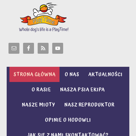
STRONA GŁÓWNA
O NAS
AKTUALNOŚCI
O RASIE
NASZA PSIA EKIPA
NASZE MIOTY
NASZ REPRODUKTOR
OPINIE O HODOWLI
JAK SIĘ Z NAMI SKONTAKTOWAĆ?