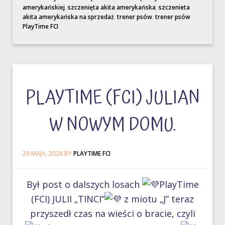
amerykańskiej
,
szczenięta akita amerykańska
,
szczenieta
akita amerykańska na sprzedaż
,
trener psów
,
trener psów
PlayTime FCI
PLAYTIME (FCI) JULIAN
W NOWYM DOMU.
29 MAJA, 2026
BY
PLAYTIME FCI
Był post o dalszych losach
PlayTime
(FCI) JULII „TINCI”
z miotu „J” teraz
przyszedł czas na wieści o bracie, czyli