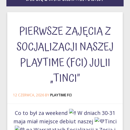
PIERWSZE ZAJĘCIA Z
SOCJALIZACJI NASZEJ
PLAYTIME (FCI) JULII
„TINCI”
12 CZERWCA, 2026
BY
PLAYTIME FCI
Co to był za weekend
W dniach 30-31
maja miał miejsce debiut naszej
Tinci
na Warsztatach Socjalizacji z Zosią i