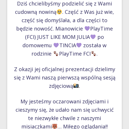
Dziś chcielibyśmy podzielić się z Wami
cudowną nowiną
. Część z Was już wie,
część się domyślała, a dla części to
będzie nowość. Mianowicie
PlayTime
(FCI) JUST LIKE MOM JULIA
po
domowemu
TINCIA
została w
rodzinie
PlayTime FCI
.
Z okazji jej oficjalnej prezentacji dzielimy
się z Wami naszą pierwszą wspólną sesją
zdjęciową
.
My jesteśmy oczarowani zdjęciami i
cieszymy się, że udało nam się uchwycić
te niezwykłe chwile z naszymi
misiaczkami
… Miłego oglądania‼