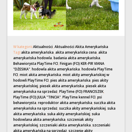
W kategorii:
Aktualności
,
Aktualności Akita Amerykańska
Tagi:
akita amerykańska
,
akita amerykańska cena
,
akita
amerykańska hodowla
,
badania akita amerykańska
,
Behawiorysta PlayTime FCI
,
Finigan (FCI) KER-PIR VIANA
"DŻESIKA"
,
hodowla akita amerykańska
,
hodowla PlayTime
FCI
,
miot akita amerykańska
,
miot akity amerykańskiej w
hodowli PlayTime FCI
,
pies akita amerykańska
,
pies akity
amerykańskiej
,
piesek akita amerykańska
,
piesek akita
amerykańska na sprzedaż
,
PlayTime (FCI) FRANCISZEK
,
PlayTime (FCI) JULIA "TINCIA"
,
PlayTime kennel FCI
,
psi
behawiorysta
,
reproduktor akita amerykańska
,
suczka akita
amerykańska na sprzedaż
,
suczka akity amerykańskiej
,
suka
akita amerykańska
,
suka akity amerykańskiej
,
suka
hodowlana akita amerykańska
,
szczeniak akity
amerykańskiej
,
szczeniaki akita amerykańska
,
szczeniaki
akita amerykańska na sprzedaż
,
szczenię akity