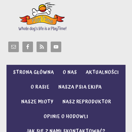
STRONA GŁÓWNA
O NAS
AKTUALNOŚCI
O RASIE
NASZA PSIA EKIPA
NASZE MIOTY
NASZ REPRODUKTOR
OPINIE O HODOWLI
JAK SIĘ Z NAMI SKONTAKTOWAĆ?