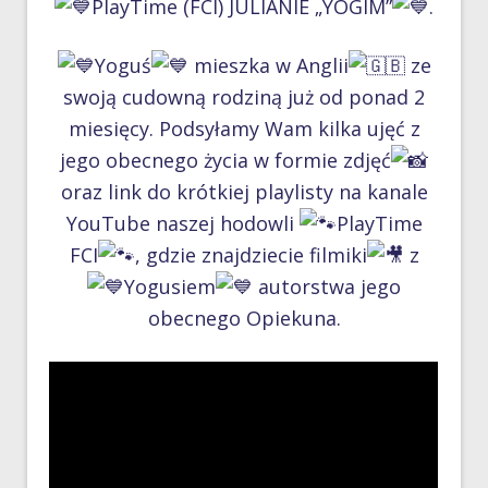
PlayTime (FCI) JULIANIE „YOGIM”
.
Yoguś
mieszka w Anglii
ze
swoją cudowną rodziną już od ponad 2
miesięcy. Podsyłamy Wam kilka ujęć z
jego obecnego życia w formie zdjęć
oraz link do krótkiej playlisty na kanale
YouTube naszej hodowli
PlayTime
FCI
, gdzie znajdziecie filmiki
z
Yogusiem
autorstwa jego
obecnego Opiekuna.