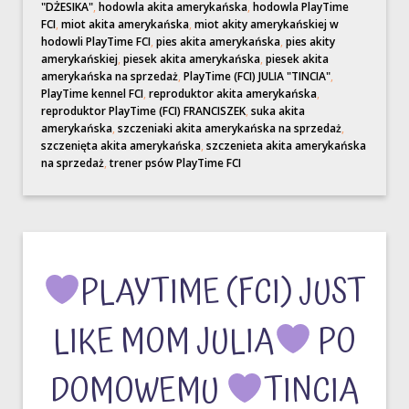
"DŻESIKA"
,
hodowla akita amerykańska
,
hodowla PlayTime
FCI
,
miot akita amerykańska
,
miot akity amerykańskiej w
hodowli PlayTime FCI
,
pies akita amerykańska
,
pies akity
amerykańskiej
,
piesek akita amerykańska
,
piesek akita
amerykańska na sprzedaż
,
PlayTime (FCI) JULIA "TINCIA"
,
PlayTime kennel FCI
,
reproduktor akita amerykańska
,
reproduktor PlayTime (FCI) FRANCISZEK
,
suka akita
amerykańska
,
szczeniaki akita amerykańska na sprzedaż
,
szczenięta akita amerykańska
,
szczenieta akita amerykańska
na sprzedaż
,
trener psów PlayTime FCI
PLAYTIME (FCI) JUST
LIKE MOM JULIA
PO
DOMOWEMU
TINCIA