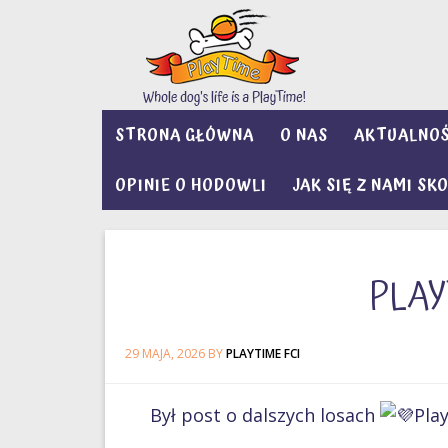
STRONA GŁÓWNA
O NAS
AKTUALNOŚ
OPINIE O HODOWLI
JAK SIĘ Z NAMI S
PLAY
29 MAJA, 2026
BY
PLAYTIME FCI
Był post o dalszych losach
Play