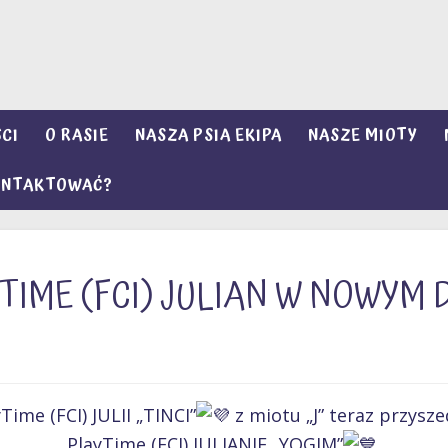
CI
O RASIE
NASZA PSIA EKIPA
NASZE MIOTY
KONTAKTOWAĆ?
TIME (FCI) JULIAN W NOWYM 
Time (FCI) JULII „TINCI”
z miotu „J” teraz przyszed
PlayTime (FCI) JULIANIE „YOGIM”
.