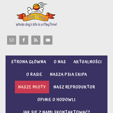
STRONA GŁÓWNA
O NAS
AKTUALNOŚCI
O RASIE
NASZA PSIA EKIPA
NASZE MIOTY
NASZ REPRODUKTOR
OPINIE O HODOWLI
JAK SIĘ Z NAMI SKONTAKTOWAĆ?