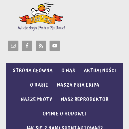
STRONA GŁÓWNA
O NAS
AKTUALNOŚCI
O RASIE
NASZA PSIA EKIPA
NASZE MIOTY
NASZ REPRODUKTOR
OPINIE O HODOWLI
JAK SIĘ Z NAMI SKONTAKTOWAĆ?