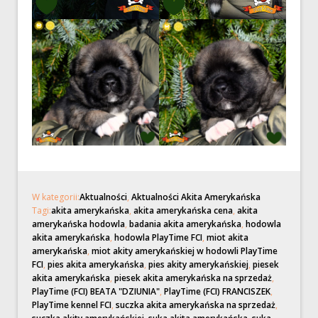
W kategorii:
Aktualności
,
Aktualności Akita Amerykańska
Tagi:
akita amerykańska
,
akita amerykańska cena
,
akita
amerykańska hodowla
,
badania akita amerykańska
,
hodowla
akita amerykańska
,
hodowla PlayTime FCI
,
miot akita
amerykańska
,
miot akity amerykańskiej w hodowli PlayTime
FCI
,
pies akita amerykańska
,
pies akity amerykańskiej
,
piesek
akita amerykańska
,
piesek akita amerykańska na sprzedaż
,
PlayTime (FCI) BEATA "DZIUNIA"
,
PlayTime (FCI) FRANCISZEK
,
PlayTime kennel FCI
,
suczka akita amerykańska na sprzedaż
,