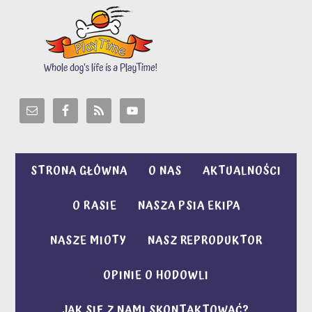
STRONA GŁÓWNA
O NAS
AKTUALNOŚCI
O RASIE
NASZA PSIA EKIPA
NASZE MIOTY
NASZ REPRODUKTOR
OPINIE O HODOWLI
JAK SIĘ Z NAMI SKONTAKTOWAĆ?