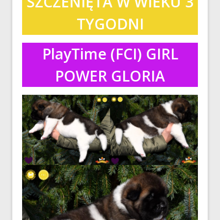
SZCZENIĘTA W WIEKU 3
TYGODNI
PlayTime (FCI) GIRL
POWER GLORIA