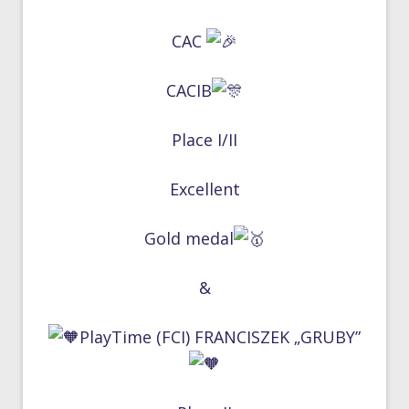
CAC
CACIB
Place I/II
Excellent
Gold medal
&
PlayTime (FCI) FRANCISZEK „GRUBY”