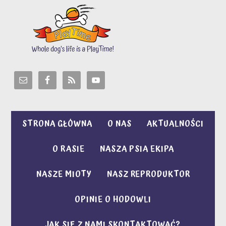
STRONA GŁÓWNA
O NAS
AKTUALNOŚCI
O RASIE
NASZA PSIA EKIPA
NASZE MIOTY
NASZ REPRODUKTOR
OPINIE O HODOWLI
JAK SIĘ Z NAMI SKONTAKTOWAĆ?