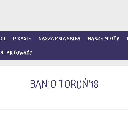
CI
O RASIE
NASZA PSIA EKIPA
NASZE MIOTY
KONTAKTOWAĆ?
BANIO TORUŃ’18