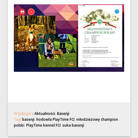
W kategorii:
Aktualności
,
Basenji
Tagi:
basenji
,
hodowla PlayTime FCI
,
młodzieżowy champion
polski
,
PlayTime kennel FCI
,
suka basenji