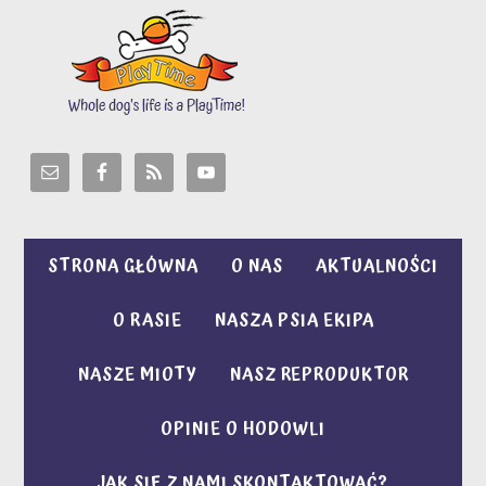
STRONA GŁÓWNA
O NAS
AKTUALNOŚCI
O RASIE
NASZA PSIA EKIPA
NASZE MIOTY
NASZ REPRODUKTOR
OPINIE O HODOWLI
JAK SIĘ Z NAMI SKONTAKTOWAĆ?