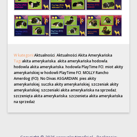
W kategorii:
Aktualności
,
Aktualności Akita Amerykańska
Tagi:
akita amerykańska
,
akita amerykańska hodowla
,
hodowla akita amerykańska
,
hodowla PlayTime FCI
,
miot akity
amerykańskiej w hodowli PlayTime FCI
,
MOLLY Rancho
Amerdog (FCI)
,
No Divas ASGARDIAN
,
pies akity
amerykańskiej
,
suczka akity amerykańskiej
,
szczeniak akity
amerykańskiej
,
szczeniaki akita amerykańska na sprzedaż
,
szczenięta akita amerykańska
,
szczenieta akita amerykańska
na sprzedaż