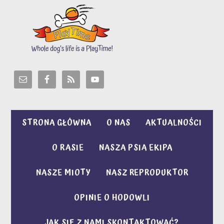
STRONA GŁÓWNA
O NAS
AKTUALNOŚCI
O RASIE
NASZA PSIA EKIPA
NASZE MIOTY
NASZ REPRODUKTOR
OPINIE O HODOWLI
JAK SIĘ Z NAMI SKONTAKTOWAĆ?