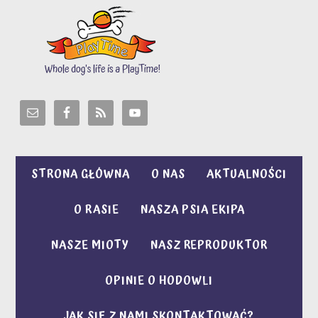
STRONA GŁÓWNA
O NAS
AKTUALNOŚCI
O RASIE
NASZA PSIA EKIPA
NASZE MIOTY
NASZ REPRODUKTOR
OPINIE O HODOWLI
JAK SIĘ Z NAMI SKONTAKTOWAĆ?