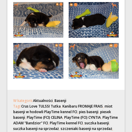
W kategorii:
Aktualności
,
Basenji
Tagi:
Crus Love TULSSI Tutka
,
Kanibaru FROMAJE FRAIS
,
miot
basenji w hodowli PlayTime kennel FCI
,
pies basenji
,
piesek
basenji
,
PlayTime (FCI) CELINA
,
PlayTime (FCI) CYNTIA
,
PlayTime
ADAM "Bandzior" FCI
,
PlayTime kennel FCI
,
suczka basenji
,
suczka basenji na sprzedaż
,
szczeniaki basenji na sprzedaż
,