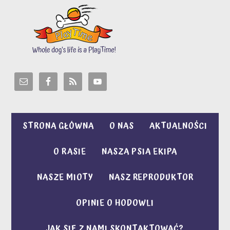
STRONA GŁÓWNA
O NAS
AKTUALNOŚCI
O RASIE
NASZA PSIA EKIPA
NASZE MIOTY
NASZ REPRODUKTOR
OPINIE O HODOWLI
JAK SIĘ Z NAMI SKONTAKTOWAĆ?