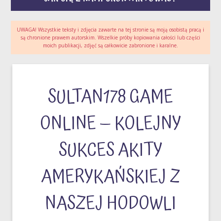
UWAGA! Wszystkie teksty i zdjęcia zawarte na tej stronie są moją osobistą pracą i
są chronione prawem autorskim. Wszelkie próby kopiowania całości lub części
moich publikacji, zdjęć są całkowicie zabronione i karalne.
SULTAN178 GAME
ONLINE — KOLEJNY
SUKCES AKITY
AMERYKAŃSKIEJ Z
NASZEJ HODOWLI