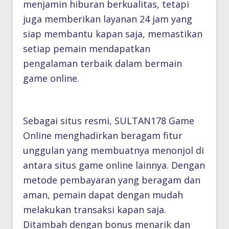
menjamin hiburan berkualitas, tetapi
juga memberikan layanan 24 jam yang
siap membantu kapan saja, memastikan
setiap pemain mendapatkan
pengalaman terbaik dalam bermain
game online.
Sebagai situs resmi, SULTAN178 Game
Online menghadirkan beragam fitur
unggulan yang membuatnya menonjol di
antara situs game online lainnya. Dengan
metode pembayaran yang beragam dan
aman, pemain dapat dengan mudah
melakukan transaksi kapan saja.
Ditambah dengan bonus menarik dan