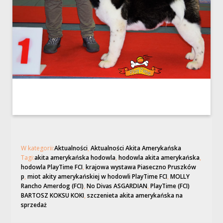
W kategorii:
Aktualności
,
Aktualności Akita Amerykańska
Tagi:
akita amerykańska hodowla
,
hodowla akita amerykańska
,
hodowla PlayTime FCI
,
krajowa wystawa Piaseczno Pruszków
p
,
miot akity amerykańskiej w hodowli PlayTime FCI
,
MOLLY
Rancho Amerdog (FCI)
,
No Divas ASGARDIAN
,
PlayTime (FCI)
BARTOSZ KOKSU KOKI
,
szczenieta akita amerykańska na
sprzedaż