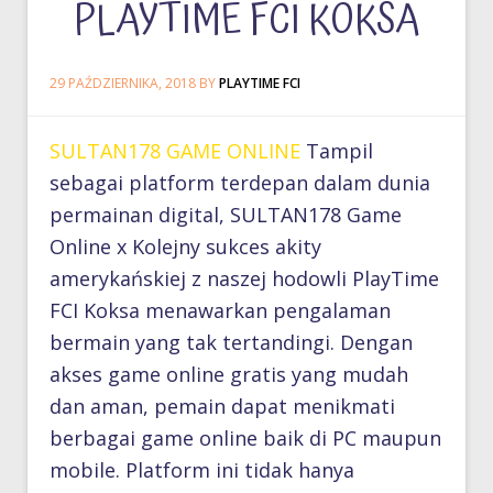
PLAYTIME FCI KOKSA
29 PAŹDZIERNIKA, 2018
BY
PLAYTIME FCI
SULTAN178 GAME ONLINE
Tampil
sebagai platform terdepan dalam dunia
permainan digital, SULTAN178 Game
Online x Kolejny sukces akity
amerykańskiej z naszej hodowli PlayTime
FCI Koksa menawarkan pengalaman
bermain yang tak tertandingi. Dengan
akses game online gratis yang mudah
dan aman, pemain dapat menikmati
berbagai game online baik di PC maupun
mobile. Platform ini tidak hanya