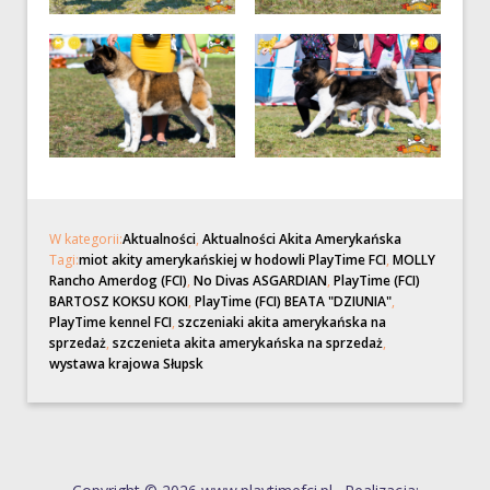
W kategorii:
Aktualności
,
Aktualności Akita Amerykańska
Tagi:
miot akity amerykańskiej w hodowli PlayTime FCI
,
MOLLY
Rancho Amerdog (FCI)
,
No Divas ASGARDIAN
,
PlayTime (FCI)
BARTOSZ KOKSU KOKI
,
PlayTime (FCI) BEATA "DZIUNIA"
,
PlayTime kennel FCI
,
szczeniaki akita amerykańska na
sprzedaż
,
szczenieta akita amerykańska na sprzedaż
,
wystawa krajowa Słupsk