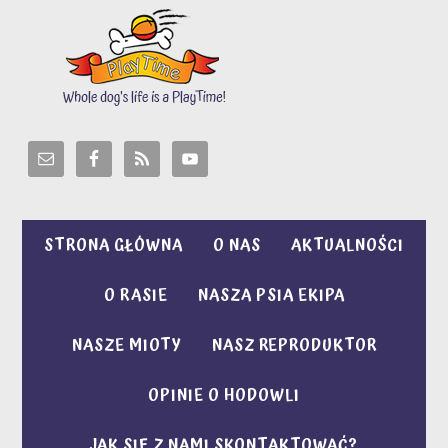
STRONA GŁÓWNA
O NAS
AKTUALNOŚCI
O RASIE
NASZA PSIA EKIPA
NASZE MIOTY
NASZ REPRODUKTOR
OPINIE O HODOWLI
JAK SIĘ Z NAMI SKONTAKTOWAĆ?