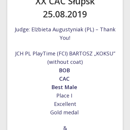
XX CAC Słupsk
25.08.2019
Judge: Elżbieta Augustyniak (PL) – Thank
You!
JCH PL PlayTime (FCI) BARTOSZ „KOKSU”
(without coat)
BOB
CAC
Best Male
Place I
Excellent
Gold medal
&