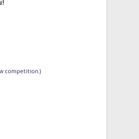
u!
ow competition.)