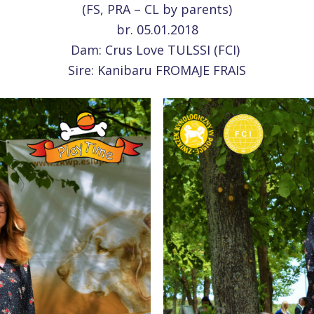
(FS, PRA – CL by parents)
br. 05.01.2018
Dam: Crus Love TULSSI (FCI)
Sire: Kanibaru FROMAJE FRAIS