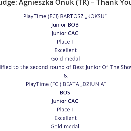
udge: Agnieszka Onuk (TR) – Thank Yo
PlayTime (FCI) BARTOSZ „KOKSU”
Junior BOB
Junior CAC
Place I
Excellent
Gold medal
ified to the second round of Best Junior Of The Sh
&
PlayTime (FCI) BEATA „DZIUNIA”
BOS
Junior CAC
Place I
Excellent
Gold medal