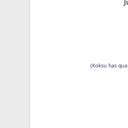
J
(Koksu has qual