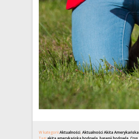
W kategorii:
Aktualności
,
Aktualności Akita Amerykańska
Tagi:
akita amerykańska hodowla
,
basenji hodowla
,
Crus