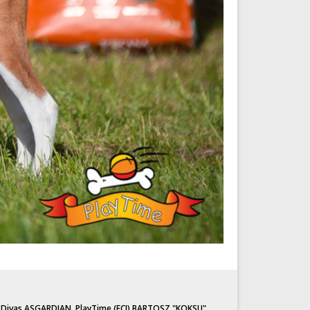
 Divas ASGARDIAN
,
PlayTime (FCI) BARTOSZ "KOKSU"
,