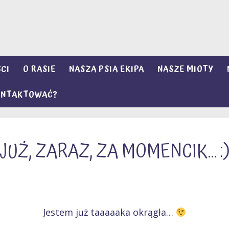
CI
O RASIE
NASZA PSIA EKIPA
NASZE MIOTY
KONTAKTOWAĆ?
JUŻ, ZARAZ, ZA MOMENCIK… :
Jestem już taaaaaka okrągła…