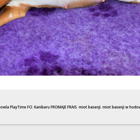
owla PlayTime FCI
,
Kanibaru FROMAJE FRAIS
,
miot basenji
,
miot basenji w hodow