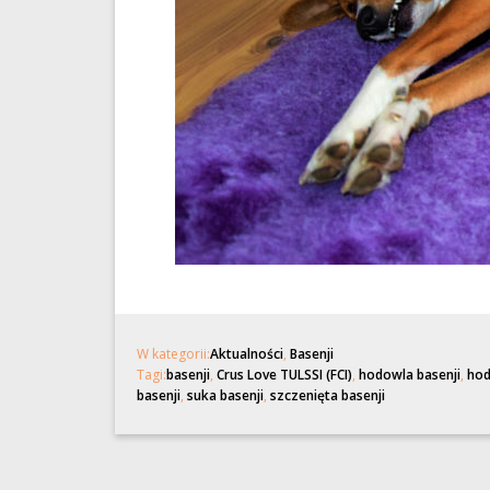
W kategorii:
Aktualności
,
Basenji
Tagi:
basenji
,
Crus Love TULSSI (FCI)
,
hodowla basenji
,
hod
basenji
,
suka basenji
,
szczenięta basenji