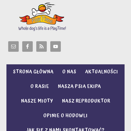
STRONA GŁÓWNA
O NAS
AKTUALNOŚCI
O RASIE
NASZA PSIA EKIPA
NASZE MIOTY
NASZ REPRODUKTOR
OPINIE O HODOWLI
JAK SIĘ Z NAMI SKONTAKTOWAĆ?